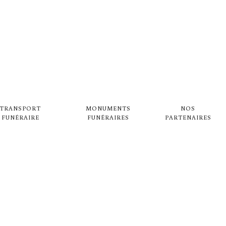
FUNÉRAIRE PRÈ
TRANSPORT
MONUMENTS
NOS
-SILVANGE
FUNÉRAIRE
FUNÉRAIRES
PARTENAIRES
 PAQUIN DAUPHIN