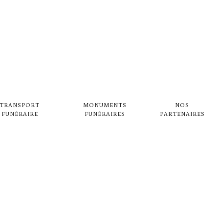
ION À MOYEU
TRANSPORT
MONUMENTS
NOS
FUNÉRAIRE
FUNÉRAIRES
PARTENAIRES
 PAQUIN DAUPHIN