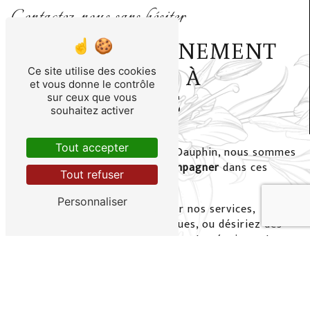
Contactez-nous sans hésiter
UN ACCOMPAGNEMENT
PERSONNALISÉ À
Ce site utilise des cookies
et vous donne le contrôle
CHAQUE ÉTAPE
sur ceux que vous
souhaitez activer
Tout accepter
Chez Pompes Funèbres Paquin Dauphin, nous sommes
à votre écoute pour
vous accompagner
dans ces
Tout refuser
moments délicats.
Personnaliser
Que vous ayez des questions sur nos services,
souhaitiez organiser des obsèques, ou désiriez des
informations complémentaires
, notre équipe est
disponible
pour vous conseiller et répondre à vos
besoins.
N'hésitez pas à nous contacter par téléphone, par le