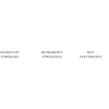
UM PRÈS DE V
TRANSPORT
MONUMENTS
NOS
FUNÉRAIRE
FUNÉRAIRES
PARTENAIRES
 PAQUIN DAUPHIN