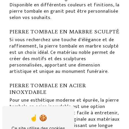
Disponible en différentes couleurs et finitions, la
pierre tombale en granit peut être personnalisée
selon vos souhaits.
PIERRE TOMBALE EN MARBRE SCULPTÉ
Si vous recherchez une touche d'élégance et de
raffinement, la pierre tombale en marbre sculpté
est un choix idéal. Ce matériau noble permet de
créer des motifs et des sculptures
personnalisées, apportant une dimension
artistique et unique au monument funéraire.
PIERRE TOMBALE EN ACIER
INOXYDABLE
Pour une esthétique moderne et épurée, la pierre
tombale en acier inoxydable est une option
contemporaine. Résistante et facile à entretenir,
elle offre une alternative originale aux matériaux
traditionnels, tout en garantissant une longue
Ce site utilise des cookies